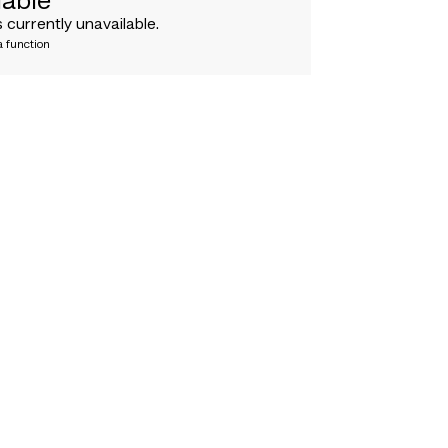
lable
 currently unavailable.
a function