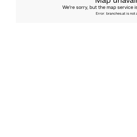
Map unavai
We're sorry, but the map service is
Error: branches.at is not 